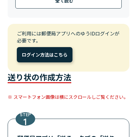
全て読む
ファミロッカーご利用の場合は、コードリーダ
ーにQRコードをかざして、印刷します。
PUDOステーションご利用の場合、スキャナー
にQRコードをかざしますが、印刷は不要で
す。
ご利用には郵便局アプリへのゆうIDログインが
郵便局、コンビニ、はこぽすおよび受取人さま
必要です。
が指定した住所へのお届けが可能です。
プライバシー配送(匿名配送)には対応しており
ログイン方法はこちら
ません。
なお、受取人さまが「ご自宅等での受取（住所
入力）」を選択された場合は、入力されたご住
送り状の作成方法
所や電話番号等が差出人さまへ通知されます。
受取場所をコンビニやはこぽすに変更できるの
は、ご自宅あてに発送された荷物が対象です。
スマートフォン画像は横にスクロールしご覧ください。
初回受取場所の指定は
こちら
をご確認くださ
い。
STEP